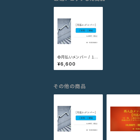
✪月払いメンバー / １ヵ
月（ご新規・ご継続）
¥6,600
その他の商品