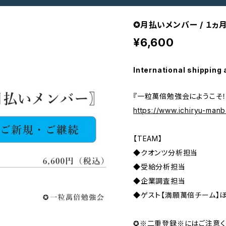
✪月払いメンバー / １ヵ
¥6,600
International shipping 
『一粒萬倍勉強会にようこそ！
https://www.ichiryu-manb
【TEAM】
◆クオンツ分析担当
◆受給分析担当
◆企業調査担当
◆ゲスト【満願萬倍チーム】
✪※二重登録※にはご注意く