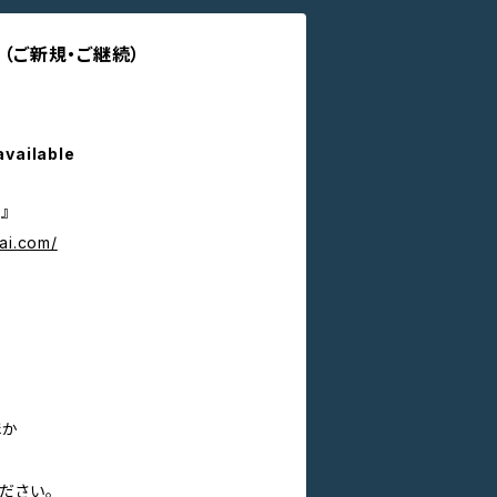
月（ご新規・ご継続）
available
』
ai.com/
ほか
ださい。